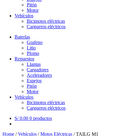
Pitón
Motor
Vehículos
Bicimotos eléctricas
Cargueros eléctricos
Baterías
Grafeno
Litio
Plomo
Repuestos
Llantas
Cargadores
Aceleradores
Espejos
Pitón
Motor
Vehículos
Bicimotos eléctricas
Cargueros eléctricos
S/
0.00
0 productos
Home
/
Vehículos
/
Motos Eléctricas
/
TAILG M1