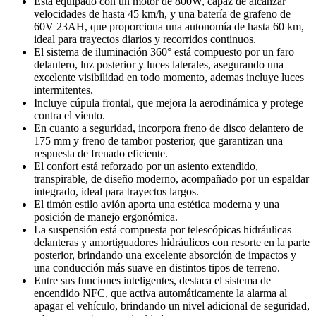
Está equipado con un motor de 800W, capaz de alcanzar
velocidades de hasta 45 km/h, y una batería de grafeno de
60V 23AH, que proporciona una autonomía de hasta 60 km,
ideal para trayectos diarios y recorridos continuos.
El sistema de iluminación 360° está compuesto por un faro
delantero, luz posterior y luces laterales, asegurando una
excelente visibilidad en todo momento, ademas incluye luces
intermitentes.
Incluye cúpula frontal, que mejora la aerodinámica y protege
contra el viento.
En cuanto a seguridad, incorpora freno de disco delantero de
175 mm y freno de tambor posterior, que garantizan una
respuesta de frenado eficiente.
El confort está reforzado por un asiento extendido,
transpirable, de diseño moderno, acompañado por un espaldar
integrado, ideal para trayectos largos.
El timón estilo avión aporta una estética moderna y una
posición de manejo ergonómica.
La suspensión está compuesta por telescópicas hidráulicas
delanteras y amortiguadores hidráulicos con resorte en la parte
posterior, brindando una excelente absorción de impactos y
una conducción más suave en distintos tipos de terreno.
Entre sus funciones inteligentes, destaca el sistema de
encendido NFC, que activa automáticamente la alarma al
apagar el vehículo, brindando un nivel adicional de seguridad,