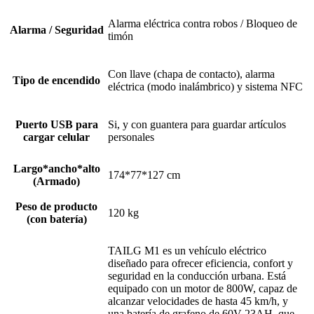
Alarma eléctrica contra robos / Bloqueo de
Alarma / Seguridad
timón
Con llave (chapa de contacto), alarma
Tipo de encendido
eléctrica (modo inalámbrico) y sistema NFC
Puerto USB para
Si, y con guantera para guardar artículos
cargar celular
personales
Largo*ancho*alto
174*77*127 cm
(Armado)
Peso de producto
120 kg
(con batería)
TAILG M1 es un vehículo eléctrico
diseñado para ofrecer eficiencia, confort y
seguridad en la conducción urbana. Está
equipado con un motor de 800W, capaz de
alcanzar velocidades de hasta 45 km/h, y
una batería de grafeno de 60V 23AH, que