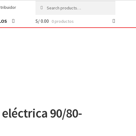
Search
Search
tribuidor
for:
LOS
S/
0.00
0 productos
eléctrica 90/80-