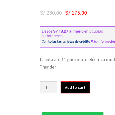
S/
230.00
S/
175.00
LLanta aro 11 para moto eléctrica model
Thunder.
Llanta
Add to cart
para
moto
eléctrica
90/80-