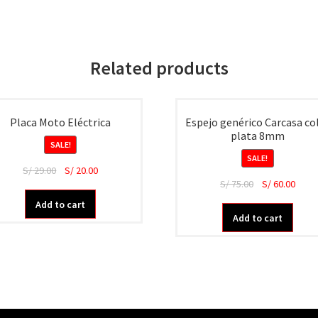
Related products
Placa Moto Eléctrica
Espejo genérico Carcasa co
plata 8mm
SALE!
SALE!
S/
29.00
S/
20.00
S/
75.00
S/
60.00
Add to cart
Add to cart