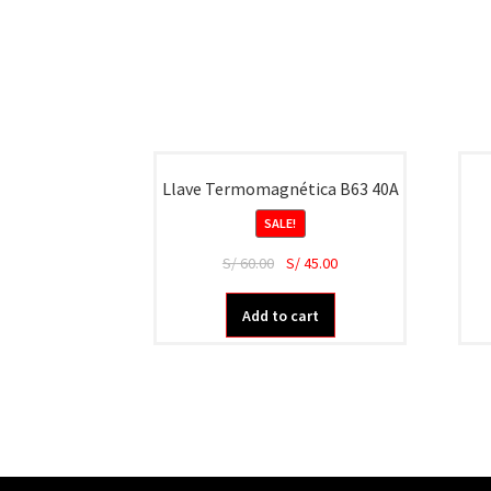
Llave Termomagnética B63 40A
SALE!
S/
60.00
S/
45.00
Add to cart