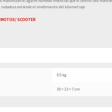
s maximizan el agarre húmedo mientras que el centro liso mantie
e rodadura extiende el rendimiento del kilometraje
MOTOS/ SCOOTER
0.5 kg
30 × 13 × 7 cm