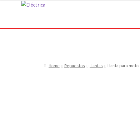
Ir
Ir
a
al
la
contenido
navegación
Home
Repuestos
Llantas
Llanta para moto 