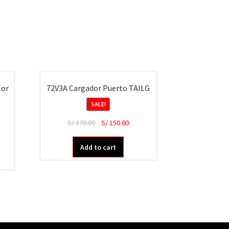
lor
72V3A Cargador Puerto TAILG
SALE!
S/
170.00
S/
150.00
Add to cart