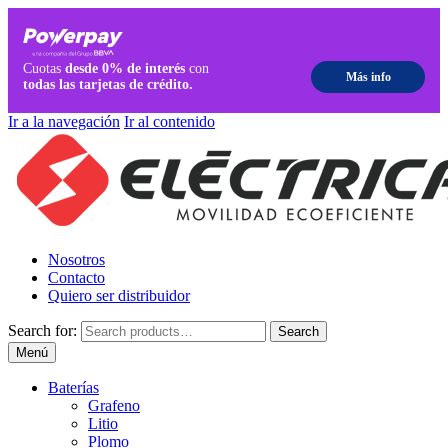
Ir a la navegación
Ir al contenido
Nosotros
Contacto
Quiero ser distribuidor
Search for:
Search
Menú
Baterías
Grafeno
Litio
Plomo