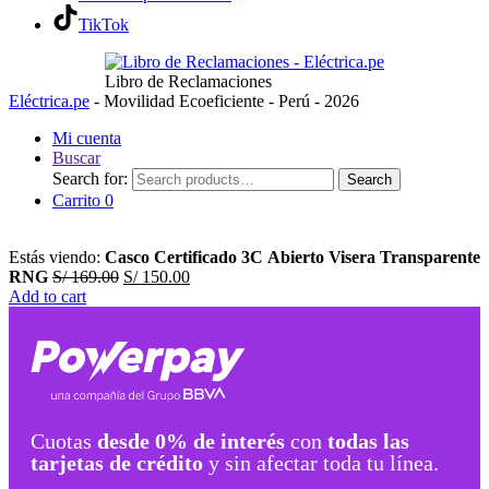
TikTok
Libro de Reclamaciones
Eléctrica.pe
- Movilidad Ecoeficiente - Perú - 2026
Mi cuenta
Buscar
Search for:
Search
Carrito
0
Estás viendo:
Casco Certificado 3C Abierto Visera Transparente
RNG
S/
169.00
S/
150.00
Add to cart